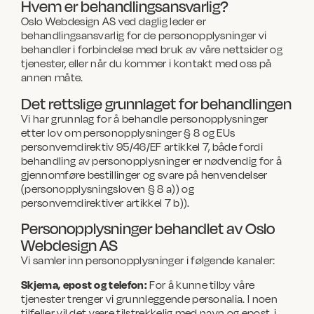
Hvem er behandlingsansvarlig?
Oslo Webdesign AS ved daglig leder er
behandlingsansvarlig for de personopplysninger vi
behandler i forbindelse med bruk av våre nettsider og
tjenester, eller når du kommer i kontakt med oss på
annen måte.
Det rettslige grunnlaget for behandlingen
Vi har grunnlag for å behandle personopplysninger
etter lov om personopplysninger § 8 og EUs
personverndirektiv 95/46/EF artikkel 7, både fordi
behandling av personopplysninger er nødvendig for å
gjennomføre bestillinger og svare på henvendelser
(personopplysningsloven § 8 a)) og
personverndirektiver artikkel 7 b)).
Personopplysninger behandlet av Oslo
Webdesign AS
Vi samler inn personopplysninger i følgende kanaler:
Skjema, epost og telefon:
For å kunne tilby våre
tjenester trenger vi grunnleggende personalia. I noen
tilfeller vil det være tilstrekkelig med navn og epost, i