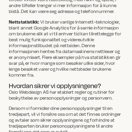
andre tilfeller trenger vi mer informasjon for å kunne
bistå. Det kan være seg adresse og telefonnummer.
Nettstatistikk:
Vi bruker vanlige Internett-teknologier,
blant annet Google Analytics for å samle informasjon
om brukerne slik at vi til enhver tid kan tilrettelegge for
best mulig funksjonalitet og videreutvikle
informasjonstilbudet på nettsiden. Denne
informasjonen hentes fra datamaskinens nettleser og
er anonymisert. Flere eksempler på hva statistikken gir
svar på, er hvor mange som besøker ulike sider, hvor
lenge besøket varer og hvilke nettsteder brukerne
kommer fra.
Hvordan sikrer vi opplysningene?
Oslo Webdesign AS har etablert regler og rutiner for
beskyttelse av personopplysninger og personvern.
Dersom vi formidler dine personopplysninger til en
tredjepart, vil vi forsikre oss om at det finnes ordninger
og avtaler som sikrer opplysningene og forhindre at
tredjeparten bruker personopplysningene til andre
formål enn det som er avtalt.