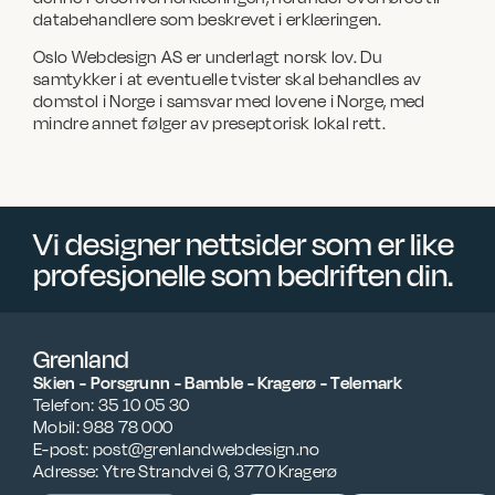
databehandlere som beskrevet i erklæringen.
Oslo Webdesign AS er underlagt norsk lov. Du
samtykker i at eventuelle tvister skal behandles av
domstol i Norge i samsvar med lovene i Norge, med
mindre annet følger av preseptorisk lokal rett.
Vi designer nettsider som er like
profesjonelle som bedriften din.
Grenland
Skien - Porsgrunn - Bamble - Kragerø - Telemark
Telefon: 35 10 05 30
Mobil: 988 78 000
E-post:
on.ngisedbewdnalnerg@tsop
Adresse: Ytre Strandvei 6, 3770 Kragerø