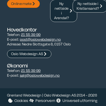
Online møte
Ny
Ny nettside i
nettside
Kristiansand?
i
Arendal?
Hovedkontor
Telefon:
21 55 39 99
E-post:
on.ngisedbewolso@tsop
Adresse: Nedre Slottsgate 8, 0157 Oslo
Oslo Webdesign AS
Økonomi
Telefon:
21 55 39 99
E-post:
on.ngisedbewolso@glas
Grenland Webdesign |
Oslo Webdesign AS 2014 -
2026
Cookies
Personvern
Universell utforming