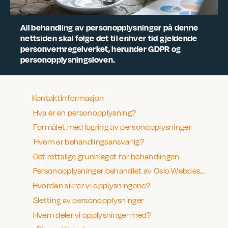
All behandling av personopplysninger på denne
nettsiden skal følge det til enhver tid gjeldende
personvernregelverket, herunder GDPR og
personopplysningsloven.
Kontaktinformasjon
Hva er en personopplysning?
Formålet med lagring av personopplysninger
Hvem er behandlingsansvarlig?
Det rettslige grunnlaget for behandlingen
Personopplysninger behandlet av Oslo Webdesign AS
Hvordan sikrer vi opplysningene?
Sletting av personopplysninger
Hvem deler vi opplysninger med?